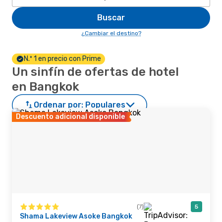
Buscar
¿Cambiar el destino?
N.º 1 en precio con Prime
Un sinfín de ofertas de hotel
en Bangkok
Ordenar por:
Populares
Descuento adicional disponible
(7)
5
Shama Lakeview Asoke Bangkok