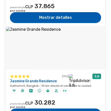
37.865
CLP
precio desde
por noche
Mostrar detalles
(192)
3,8
Jasmine Grande Residence
Sukhumvit, Bangkok · 10 km desde el centro de la ciudad
30.282
CLP
precio desde
por noche