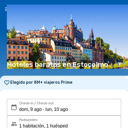
ES
($)
Hoteles baratos en Estocolmo
Elegido por 8M+ viajeros Prime
Check-in / Check-out
Huéspedes