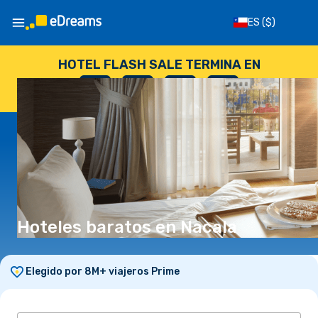
ES
($)
HOTEL FLASH SALE TERMINA EN
--
:
--
:
--
:
--
DÍAS
HORAS
MINUTOS
SEGUNDOS
Hoteles baratos en Nacala
Elegido por 8M+ viajeros Prime