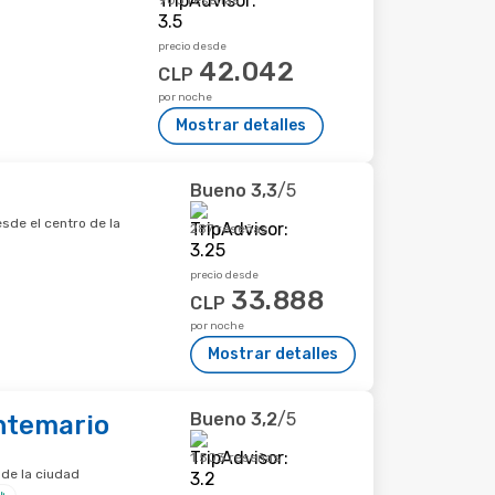
903 reseñas
precio desde
42.042
CLP
por noche
Mostrar detalles
Bueno
3,3
/5
sde el centro de la
287 reseñas
precio desde
33.888
CLP
por noche
Mostrar detalles
Bueno
3,2
/5
ntemario
1.503 reseñas
 de la ciudad