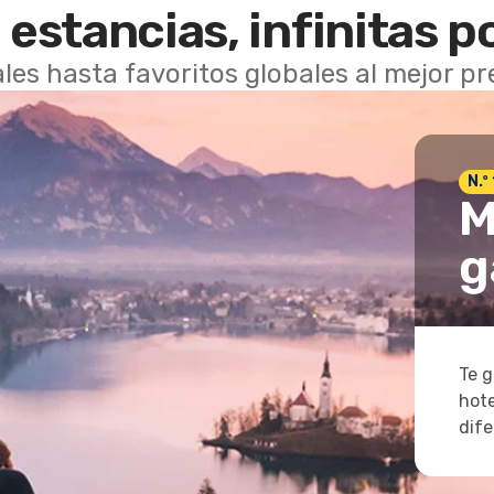
 estancias, infinitas p
les hasta favoritos globales al mejor p
N.º
M
g
Te g
hote
dife