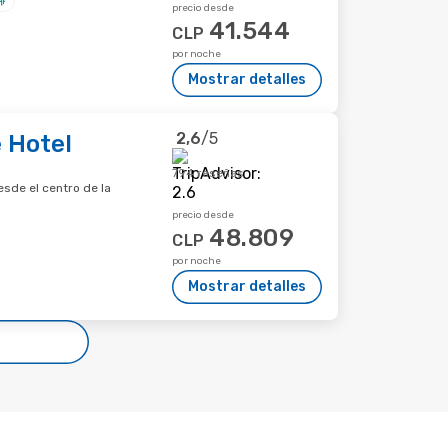
precio desde
41.544
CLP
por noche
Mostrar detalles
2,6
/5
 Hotel
794 reseñas
sde el centro de la
precio desde
48.809
CLP
por noche
Mostrar detalles