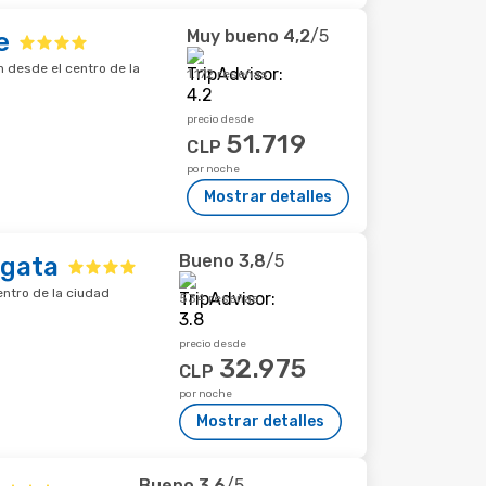
Muy bueno
4,2
/5
e
m desde el centro de la
1.172 reseñas
precio desde
51.719
CLP
por noche
Mostrar detalles
Bueno
3,8
/5
rgata
entro de la ciudad
534 reseñas
precio desde
32.975
CLP
por noche
Mostrar detalles
Bueno
3,6
/5