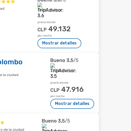
dad
1.096 reseñas
precio desde
49.132
CLP
por noche
Mostrar detalles
Bueno
3,5
/5
Colombo
2.521 reseñas
e la ciudad
precio desde
47.916
CLP
por noche
Mostrar detalles
Bueno
3,5
/5
ro de la ciudad