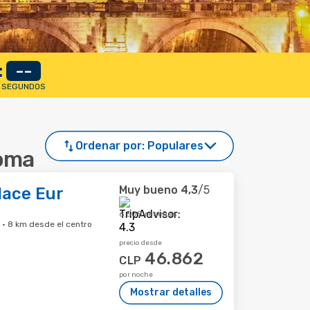
:
--
SEGUNDOS
Ordenar por:
Populares
Roma
Muy bueno
4,3
/5
lace Eur
6.508 reseñas
 · 8 km desde el centro
precio desde
46.862
CLP
por noche
Mostrar detalles