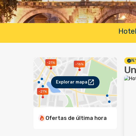
Hotel
N.
-21%
-16%
Un
Explorar mapa
-21%
Ofertas de última hora