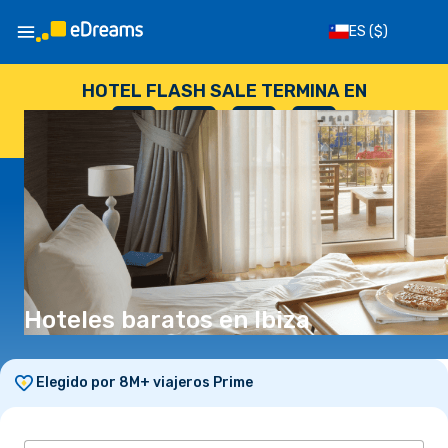
ES
($)
HOTEL FLASH SALE TERMINA EN
--
:
--
:
--
:
--
DÍAS
HORAS
MINUTOS
SEGUNDOS
Hoteles baratos en Ibiza
Elegido por 8M+ viajeros Prime