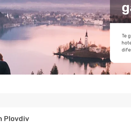
g
Te g
hote
dife
n Plovdiv