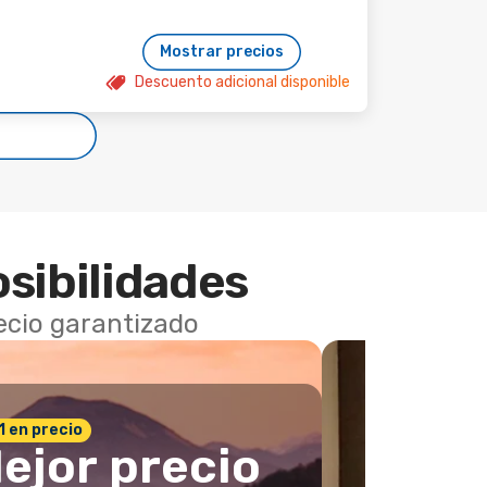
Mostrar precios
Descuento adicional disponible
osibilidades
recio garantizado
 1 en precio
ejor precio