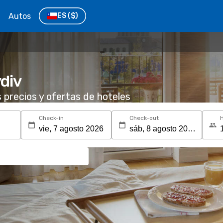
Autos
ES
($)
div
s precios y ofertas de hoteles
Check-in
Check-out