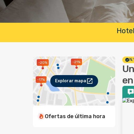
Hotel
N.
-21%
-20%
Un
en
-17%
Explorar mapa
Ofertas de última hora