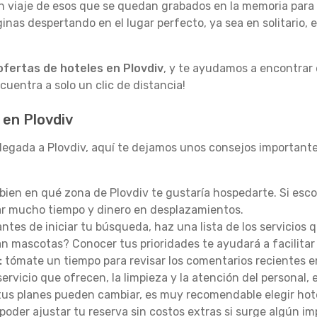
 viaje de esos que se quedan grabados en la memoria para s
aginas despertando en el lugar perfecto, ya sea en solitario,
ofertas de hoteles en Plovdiv
, y te ayudamos a encontrar 
cuentra a solo un clic de distancia!
 en Plovdiv
u llegada a Plovdiv, aquí te dejamos unos consejos importa
bien en qué zona de Plovdiv te gustaría hospedarte. Si esc
ar mucho tiempo y dinero en desplazamientos.
ntes de iniciar tu búsqueda, haz una lista de los servicios 
 mascotas? Conocer tus prioridades te ayudará a facilitar l
:
tómate un tiempo para revisar los comentarios recientes en
rvicio que ofrecen, la limpieza y la atención del personal,
tus planes pueden cambiar, es muy recomendable elegir hot
e poder ajustar tu reserva sin costos extras si surge algún im