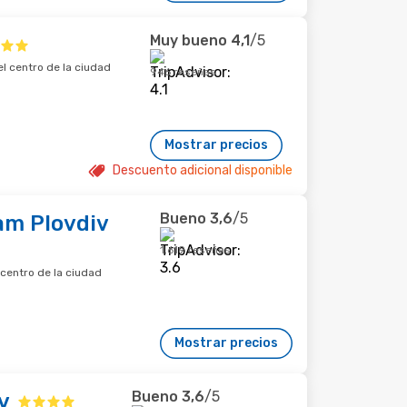
Muy bueno
4,1
/5
el centro de la ciudad
946 reseñas
Mostrar precios
Descuento adicional disponible
Bueno
3,6
/5
m Plovdiv
1.619 reseñas
 centro de la ciudad
Mostrar precios
Bueno
3,6
/5
v