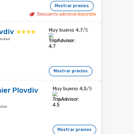
Mostrar precios
Descuento adicional disponible
Muy bueno
4,7
/5
vdiv
ciudad
1.544 reseñas
Mostrar precios
Muy bueno
4,5
/5
ier Plovdiv
22 reseñas
udad
Mostrar precios